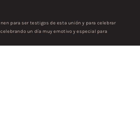
únen para ser testigos de esta unión y para celebrar
 celebrando un día muy emotivo y especial para
alle y ofrecerá un servicio impecable, a la medida
años de experiencia, nuestra oferta
crear un momento único y especial.