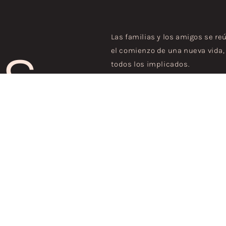
Las familias y los amigos se re
OS
el comienzo de una nueva vida,
todos los implicados.
Nuestro equipo cuidará cada det
de tu celebración.
Cuenta con nuestros más de 15 
gastronómica y espacios, para 
CONTACTO